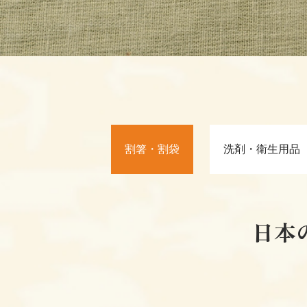
割箸・割袋
洗剤・衛生用品
日本