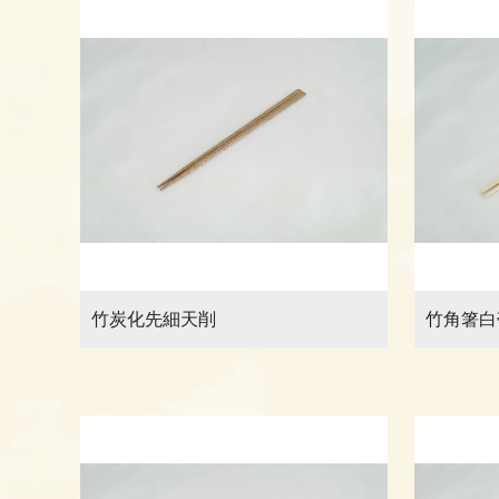
竹炭化先細天削
竹角箸白