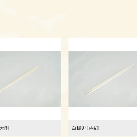
天削
白楊9寸両細