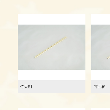
竹天削
竹元禄