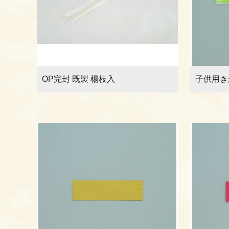
OP完封 既製 楊枝入
子供用き