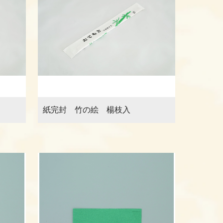
紙完封 竹の絵 楊枝入