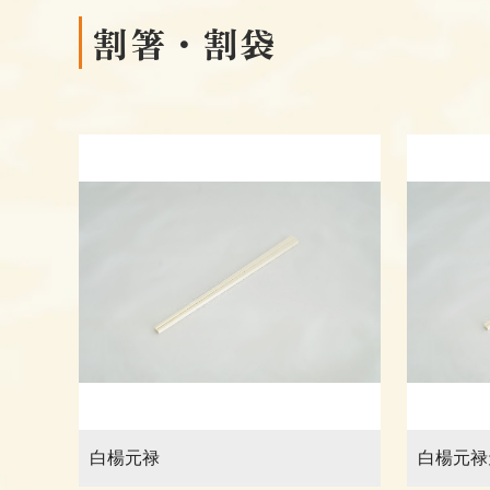
割箸・割袋
白楊元禄
白楊元禄