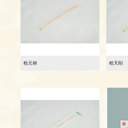
桧元禄
桧天削