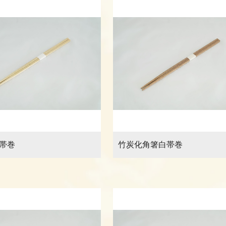
帯巻
竹炭化角箸白帯巻